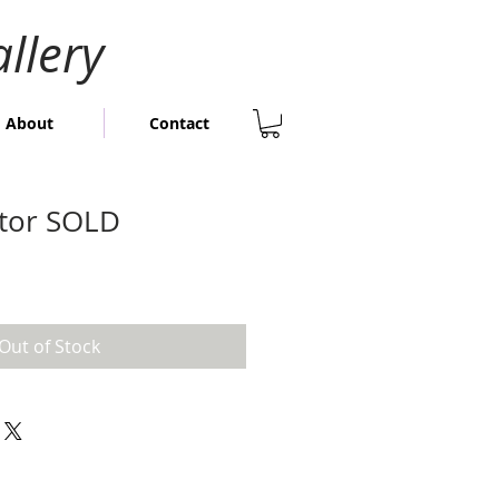
llery
About
Contact
ntor SOLD
Out of Stock